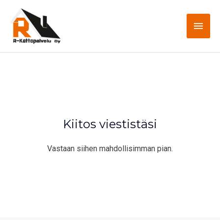
Siirry
Pääv
sisältöön
Kiitos viestistäsi
Vastaan siihen mahdollisimman pian.